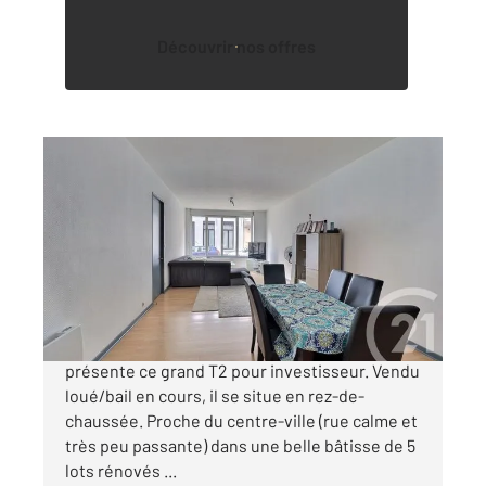
Découvrir nos offres
ARMENTIERES 59
2
70 m
, 2 pièces
Ref : 670
Appartement F2 à vendre
124 800 €
L'agence Century 21 Les Weppes vous
présente ce grand T2 pour investisseur. Vendu
loué/bail en cours, il se situe en rez-de-
chaussée. Proche du centre-ville (rue calme et
très peu passante) dans une belle bâtisse de 5
lots rénovés ...