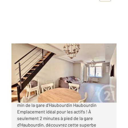
HAUBOURDIN 59
2
118 m
, 5 pièces
Ref : 959
Maison à vendre
227 600 €
Maison coup de cœur Entièrement rénovée À 2
min de la gare d'Haubourdin Haubourdin
Emplacement idéal pour les actifs ! À
seulement 2 minutes à pied de la gare
d'Haubourdin, découvrez cette superbe