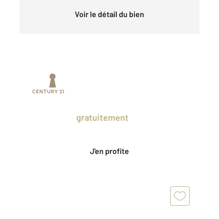
Voir le détail du bien
Prenez un temps d'avance sur le marché
en profitant
gratuitement
des Ventes
Privées CENTURY 21.
J'en profite