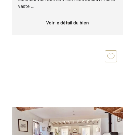
vaste ...
Voir le détail du bien
HOUPLIN ANCOISNE 59
2
145 m
, 6 pièces
Ref : 655