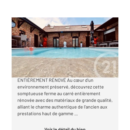
RICHEBOURG 62
2
355 m
, 8 pièces
Ref : 749
Maison à vendre
1 260 000 €
PROPRIÉTÉ D'EXCEPTION FERME AU CARRÉ
ENTIÈREMENT RÉNOVÉ Au cœur d'un
environnement préservé, découvrez cette
somptueuse ferme au carré entièrement
rénovée avec des matériaux de grande qualité,
alliant le charme authentique de l'ancien aux
prestations haut de gamme ...
Voir le détail du bien