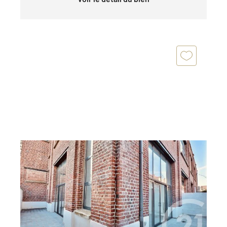
TOURCOING 59
2
121,33 m
, 5 pièces
Ref : 837
Appartement F3 Bis à vendre
269 500 €