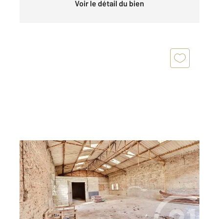
Voir le détail du bien
HERLIES 59
2
176 m
Ref : 748
à vendre
231 200 €