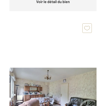
Voir le détail du bien
HALLENNES LEZ HAUBOURDIN 59
2
95 m
, 5 pièces
Ref : 874
Maison à vendre
227 600 €