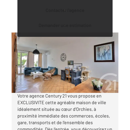
Contacter l'agence
Demander une estimation
ORCHIES 59
2
126 m
, 4 pièces
Ref : 915
Maison à vendre
294 500 €
Visiter le site dédié
Votre agence Century 21 vous propose en
EXCLUSIVITE cette agréable maison de ville
idéalement située au cœur d'Orchies, à
proximité immédiate des commerces, écoles,
gare, transports et de l'ensemble des
commodités. Dès l'entrée, vous découvrirez un