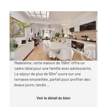
LA MADELEINE 59
2
158 m
, 6 pièces
Ref : 834
Maison à vendre
598 000 €
Nichée dans une rue très calme de La
Madeleine, cette maison de 158m² offre un
cadre idéal pour une famille avec adolescents.
Le séjour de plus de 50m² ouvre sur une
terrasse ensoleillée, parfait pour profiter des
beaux jours, tandis ...
Voir le détail du bien