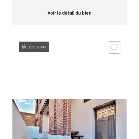
Voir le détail du bien
Exclusivité
TOURCOING 59
2
85,75 m
, 4 pièces
Ref : 836
Appartement Loft à vendre