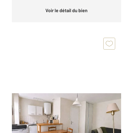
Voir le détail du bien
LOOS 59
2
20,33 m
, 1 pièce
Ref : 873
Appartement T1 à vendre
79 000 €