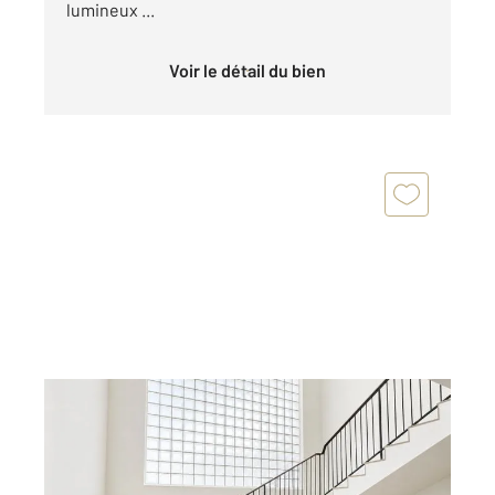
lumineux ...
Voir le détail du bien
HAUBOURDIN 59
2
492,70 m
Ref : 933
Immeuble à vendre