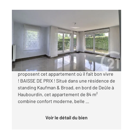
HAUBOURDIN 59
2
83,66 m
, 3 pièces
Ref : 589
Appartement F3 à vendre
210 000 €
L'Agence Century21 Les Weppes vous
proposent cet appartement où il fait bon vivre
! BAISSE DE PRIX ! Situé dans une résidence de
standing Kaufman & Broad, en bord de Deûle à
Haubourdin, cet appartement de 84 m²
combine confort moderne, belle ...
Voir le détail du bien