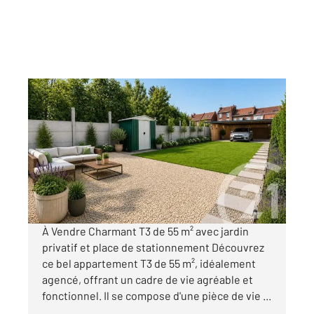
HALLENNES LEZ HAUBOURDIN 59
2
55,36 m
, 3 pièces
Ref : 929
Appartement F3 à vendre
181 200 €
Visiter le site dédié
À Vendre Charmant T3 de 55 m² avec jardin
privatif et place de stationnement Découvrez
ce bel appartement T3 de 55 m², idéalement
agencé, offrant un cadre de vie agréable et
fonctionnel. Il se compose d'une pièce de vie ...