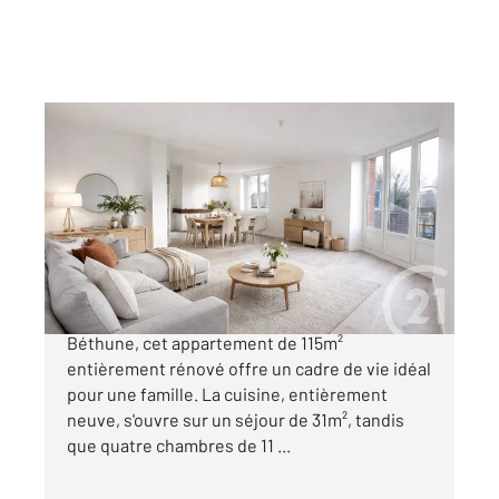
LILLE 59
2
114,87 m
, 5 pièces
Ref : 849
Appartement à vendre
252 600 €
Situé au cœur du quartier Faubourg de
Béthune, cet appartement de 115m²
entièrement rénové offre un cadre de vie idéal
pour une famille. La cuisine, entièrement
neuve, s'ouvre sur un séjour de 31m², tandis
que quatre chambres de 11 ...