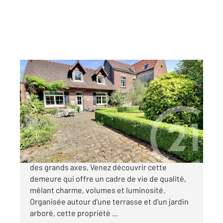
BOIS GRENIER 59
2
302 m
, 8 pièces
Ref : 879
Maison à vendre
560 000 €
Au coeur d'un village recherché à proximité
des grands axes, Venez découvrir cette
demeure qui offre un cadre de vie de qualité,
mêlant charme, volumes et luminosité.
Organisée autour d'une terrasse et d'un jardin
arboré, cette propriété ...