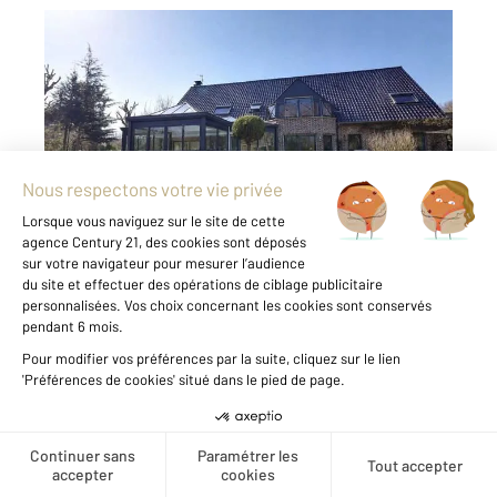
LORGIES 62
2
322 m
, 7 pièces
Ref : 599
Maison à vendre
1 040 000 €
L'agence Century 21 Les Weppes vous
présente cette grande maison individuelle des
années 2000 de 322m² habitables au cœur des
Weppes. Elle vous séduira par ses beaux
volumes et son parc verdoyant de 5500m². Le
rez de chaussée offre ...
Voir le détail du bien
Créer une alerte