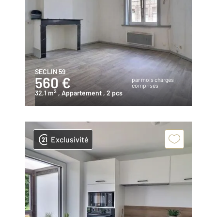
SECLIN 59
560 €
par mois charges
comprises
2
32,1 m
, Appartement
, 2 pcs
Exclusivité