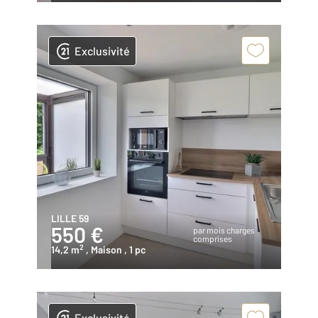
Exclusivité
LILLE 59
550 €
par mois charges
comprises
2
14,2 m
, Maison
, 1 pc
Exclusivité