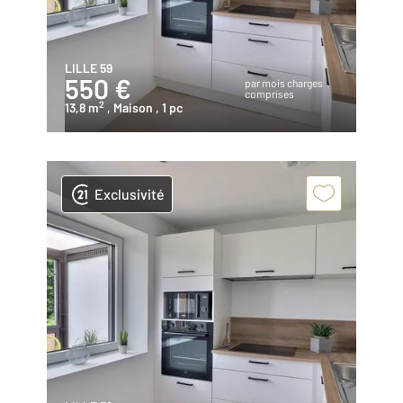
LILLE 59
550 €
par mois charges
comprises
2
13,8 m
, Maison
, 1 pc
Exclusivité