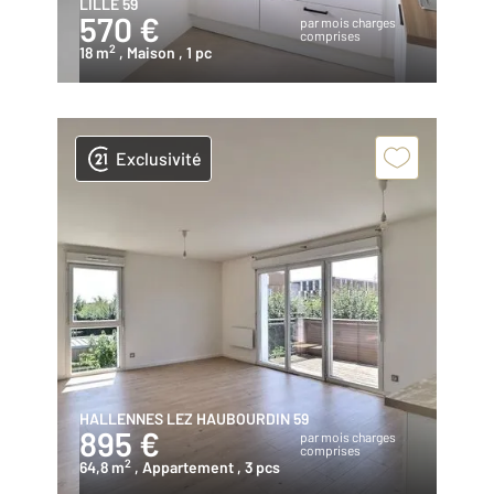
LILLE 59
570 €
par mois charges
comprises
2
18 m
, Maison
, 1 pc
Exclusivité
HALLENNES LEZ HAUBOURDIN 59
895 €
par mois charges
comprises
2
64,8 m
, Appartement
, 3 pcs