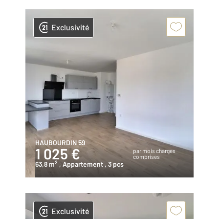
Exclusivité
HAUBOURDIN 59
1 025 €
par mois charges
comprises
2
63,8 m
, Appartement
, 3 pcs
Exclusivité