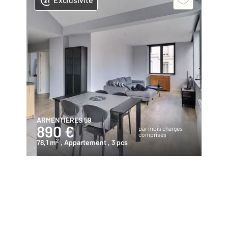
ARMENTIERES 59
890 €
par mois charges
comprises
2
78,1 m
, Appartement
, 3 pcs