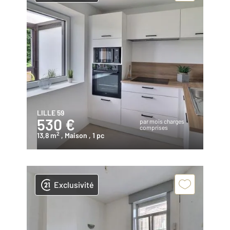
LILLE 59
530 €
par mois charges
comprises
2
13,8 m
, Maison
, 1 pc
Exclusivité