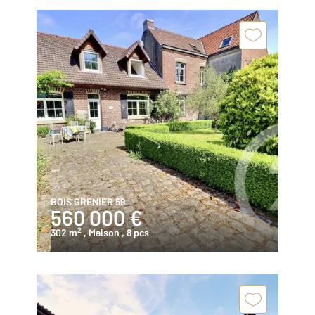
BOIS GRENIER 59
560 000 €
2
302 m
, Maison
, 8 pcs