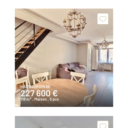
HAUBOURDIN 59
227 600 €
2
118 m
, Maison
, 5 pcs