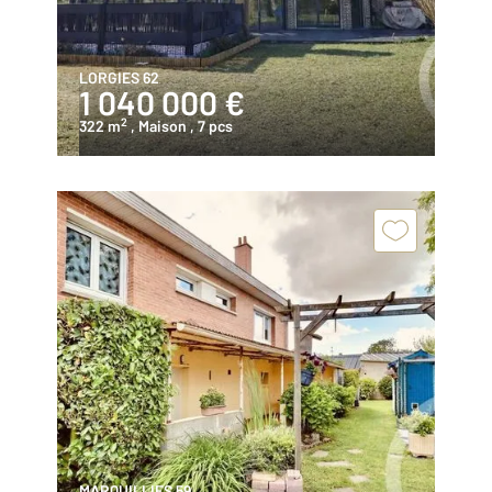
LORGIES 62
1 040 000 €
2
322 m
, Maison
, 7 pcs
MARQUILLIES 59