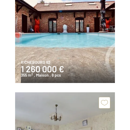
RICHEBOURG 62
1 260 000 €
2
355 m
, Maison
, 8 pcs