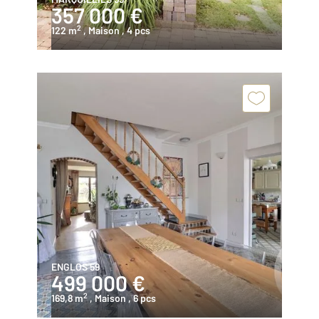
357 000 €
2
122 m
, Maison
, 4 pcs
ENGLOS 59
499 000 €
2
169,8 m
, Maison
, 6 pcs