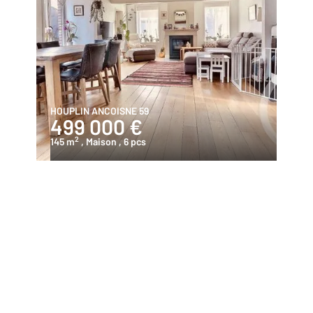
HOUPLIN ANCOISNE 59
499 000 €
2
145 m
, Maison
, 6 pcs