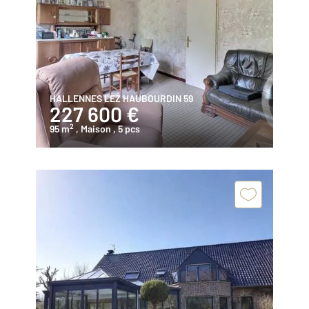
HALLENNES LEZ HAUBOURDIN 59
227 600 €
2
95 m
, Maison
, 5 pcs