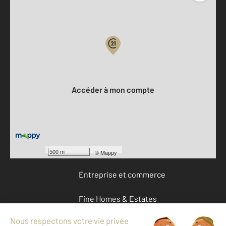
Parlons de vous, parlons biens
Votre compte :
Accéder à mon compte
Offres d'emploi
Devenir franchisé
500 m
©
Mappy
Entreprise et commerce
Fine Homes & Estates
À propos